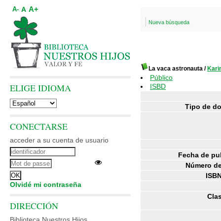
A+
A
A-
Nueva búsqueda
La vaca astronauta
/
Kar
Público
ELIGE IDIOMA
ISBD
Tipo de d
CONECTARSE
acceder a su cuenta de usuario
Fecha de pu
Número de
ISBN
Olvidé mi contraseña
Clas
DIRECCIÓN
Biblioteca Nuestros Hijos