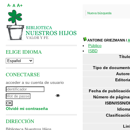
A+
A
A-
Nueva búsqueda
ANTOINE GRIEZMANN
/
A
Público
ELIGE IDIOMA
ISBD
Título
Tipo de document
CONECTARSE
Autore
Editoria
acceder a su cuenta de usuario
Fecha de publicació
Número de página
ISBN/ISSN/D
Olvidé mi contraseña
Idioma
Clasificació
DIRECCIÓN
Lin
Biblioteca Nuestros Hijos