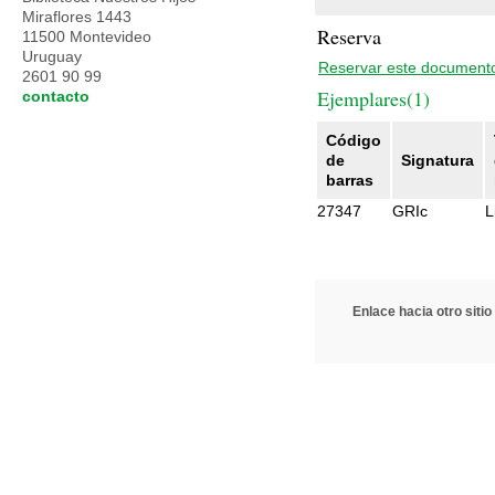
Miraflores 1443
Reserva
11500 Montevideo
Uruguay
Reservar este document
2601 90 99
Ejemplares(1)
contacto
Código
de
Signatura
barras
27347
GRIc
L
Enlace hacia otro sitio