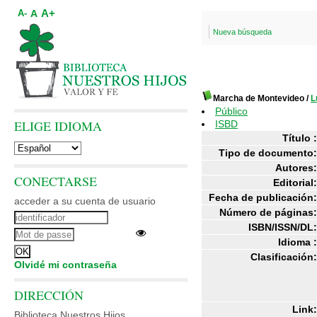
A+
A
A-
Nueva búsqueda
Marcha de Montevideo
/
L
Público
ELIGE IDIOMA
ISBD
Título :
Tipo de documento:
Autores:
CONECTARSE
Editorial:
Fecha de publicación:
acceder a su cuenta de usuario
Número de páginas:
ISBN/ISSN/DL:
Idioma :
Clasificación:
Olvidé mi contraseña
DIRECCIÓN
Link:
Biblioteca Nuestros Hijos