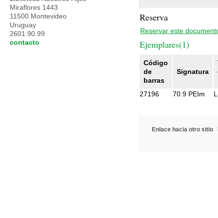
Miraflores 1443
Reserva
11500 Montevideo
Uruguay
Reservar este document
2601 90 99
contacto
Ejemplares(1)
Código
de
Signatura
barras
27196
70.9 PEIm
L
Enlace hacia otro sitio