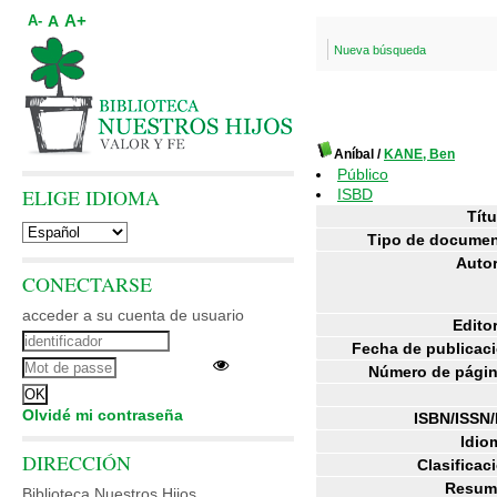
A+
A
A-
Nueva búsqueda
Aníbal
/
KANE, Ben
Público
ELIGE IDIOMA
ISBD
Títu
Tipo de documen
Autor
CONECTARSE
acceder a su cuenta de usuario
Editor
Fecha de publicac
Número de págin
Olvidé mi contraseña
ISBN/ISSN/
Idio
DIRECCIÓN
Clasificac
Resum
Biblioteca Nuestros Hijos