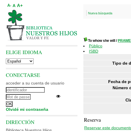
A+
A
A-
Nueva búsqueda
To whow she will
/
PRAWER
Público
ELIGE IDIOMA
ISBD
Tipo de 
CONECTARSE
Fecha de p
acceder a su cuenta de usuario
Número d
Cl
Olvidé mi contraseña
Reserva
DIRECCIÓN
Reservar este document
Biblioteca Nuestros Hijos