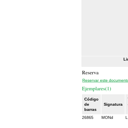
Li
Reserva
Reservar este document
Ejemplares(1)
Código
de
Signatura
barras
26865
MONd
L