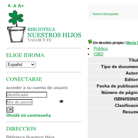
A+
A
A-
Nueva búsqueda
Un destino propio
/
María
Público
ELIGE IDIOMA
ISBD
Títu
Tipo de documen
Autor
CONECTARSE
Editor
Fecha de publicaci
acceder a su cuenta de usuario
Número de págin
ISBN/ISSN/
Clasificaci
Resum
Olvidé mi contraseña
DIRECCIÓN
Biblioteca Nuestros Hijos