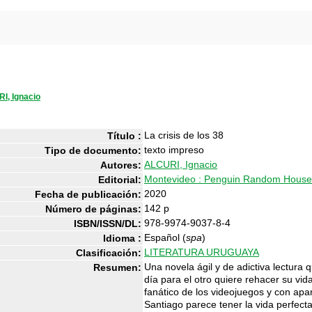
I, Ignacio
La crisis de los 38
Título :
texto impreso
Tipo de documento:
ALCURI, Ignacio
Autores:
Montevideo : Penguin Random House
Editorial:
2020
Fecha de publicación:
142 p
Número de páginas:
978-9974-9037-8-4
ISBN/ISSN/DL:
Español (
spa
)
Idioma :
LITERATURA URUGUAYA
Clasificación:
Una novela ágil y de adictiva lectura
Resumen:
día para el otro quiere rehacer su v
fanático de los videojuegos y con ap
Santiago parece tener la vida perfect