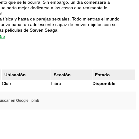
nto que se le ocurra. Sin embargo, un día comenzará a
 que sería mejor dedicarse a las cosas que realmente le
n!
a física y hasta de parejas sexuales. Todo mientras el mundo
nuevo papa, un adolescente capaz de mover objetos con su
las películas de Steven Seagal.
755
Ubicación
Sección
Estado
Club
Libro
Disponible
uscar en Google
pmb