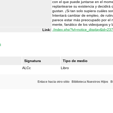
con el que puede juntarse en el mome
replantearse su existencia y decidirá
gustan. ¡Si tan solo supiera cuáles so
Intentará cambiar de empleo, de rutin
parece estar más preocupado por el 
mente, fanático de los videojuegos y 
./index.php?lvl=notice_display&id=23
Link:
o
Signatura
Tipo de medio
ALCc
Libro
Enlace hacia otro sitio
Biblioteca Nuestros Hijos
B