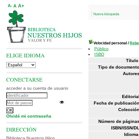
A+
A
A-
Nueva búsqueda
Velocidad personal
/
Rebe
Público
ELIGE IDIOMA
ISBD
Título
Tipo de documento
Autores
CONECTARSE
acceder a su cuenta de usuario
Editoria
Fecha de publicación
Colección
Olvidé mi contraseña
Número de páginas
ISBN/ISSN/DL
DIRECCIÓN
Idioma
Biblioteca Nuestros Hijos