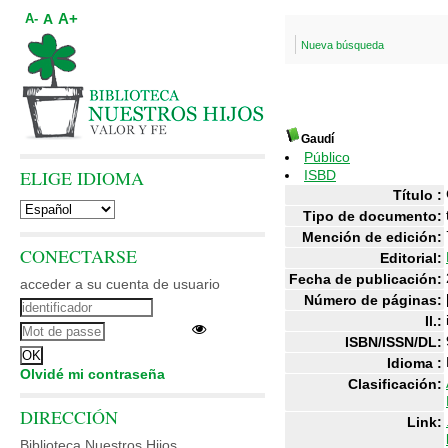
A+
A
A-
Nueva búsqueda
Gaudí
Público
ELIGE IDIOMA
ISBD
Título :
Tipo de documento:
Mención de edición:
CONECTARSE
Editorial:
Fecha de publicación:
acceder a su cuenta de usuario
Número de páginas:
Il.:
ISBN/ISSN/DL:
Idioma :
Olvidé mi contraseña
Clasificación:
DIRECCIÓN
Link:
Biblioteca Nuestros Hijos