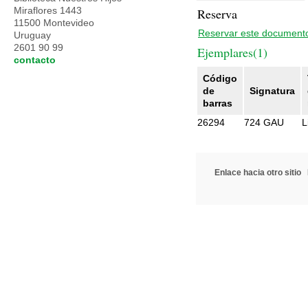
Miraflores 1443
Reserva
11500 Montevideo
Reservar este document
Uruguay
2601 90 99
Ejemplares(1)
contacto
Código
de
Signatura
barras
26294
724 GAU
L
Enlace hacia otro sitio