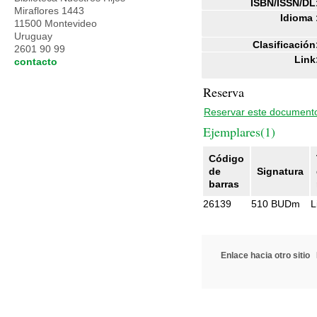
ISBN/ISSN/DL
Miraflores 1443
Idioma 
11500 Montevideo
Uruguay
Clasificación
2601 90 99
Link
contacto
Reserva
Reservar este document
Ejemplares(1)
Código
de
Signatura
barras
26139
510 BUDm
L
Enlace hacia otro sitio