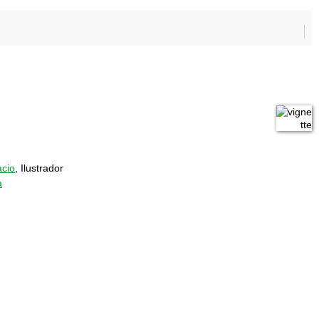
cio
, Ilustrador
a