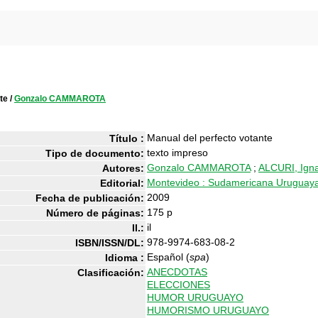
te
/
Gonzalo CAMMAROTA
Manual del perfecto votante
Título :
texto impreso
Tipo de documento:
Gonzalo CAMMAROTA
;
ALCURI, Igna
Autores:
Montevideo : Sudamericana Uruguay
Editorial:
2009
Fecha de publicación:
175 p
Número de páginas:
il
Il.:
978-9974-683-08-2
ISBN/ISSN/DL:
Español (
spa
)
Idioma :
ANECDOTAS
Clasificación:
ELECCIONES
HUMOR URUGUAYO
HUMORISMO URUGUAYO