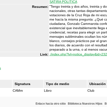
SATIRA POLITICA
"Tengo treinta y dos años, treinta y do
Resumen:
nacionales, otras tantas departamental
votaciones de la Cruz Roja de mi esc
me hacía la misma pregunta: ¿Qué ca
ciudadana, Gonzalo Cammarota confecc
existencial que inevitablemente llega 
credencial, recetas para elegir un par
mensajes subliminales ocultan los númer
blanco, consejos prácticos par el gran
los diarios, de acuerdo con el resultad
preparado a la urna, o al menos vacu
./index.php?lvl=notice_display&id=23
Link:
o
Signatura
Tipo de medio
Ubicación
CAMm
Libro
Club
Enlace hacia otro sitio
Biblioteca Nuestros Hijos
B