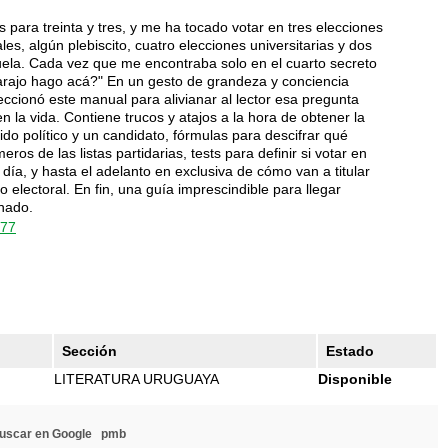
s para treinta y tres, y me ha tocado votar en tres elecciones
es, algún plebiscito, cuatro elecciones universitarias y dos
uela. Cada vez que me encontraba solo en el cuarto secreto
rajo hago acá?" En un gesto de grandeza y conciencia
ionó este manual para alivianar al lector esa pregunta
en la vida. Contiene trucos y atajos a la hora de obtener la
tido político y un candidato, fórmulas para descifrar qué
os de las listas partidarias, tests para definir si votar en
 día, y hasta el adelanto en exclusiva de cómo van a titular
o electoral. En fin, una guía imprescindible para llegar
nado.
277
Sección
Estado
LITERATURA URUGUAYA
Disponible
uscar en Google
pmb