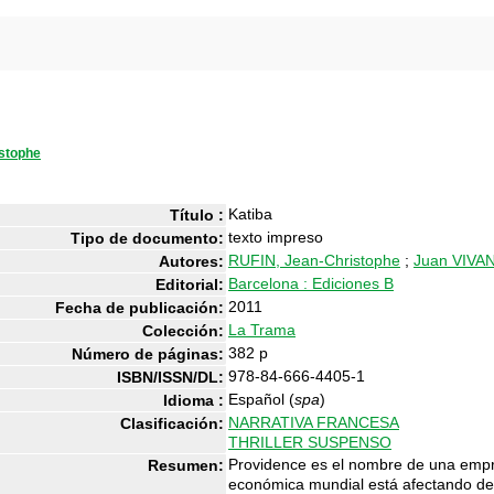
stophe
Katiba
Título :
texto impreso
Tipo de documento:
RUFIN, Jean-Christophe
;
Juan VIVA
Autores:
Barcelona : Ediciones B
Editorial:
2011
Fecha de publicación:
La Trama
Colección:
382 p
Número de páginas:
978-84-666-4405-1
ISBN/ISSN/DL:
Español (
spa
)
Idioma :
NARRATIVA FRANCESA
Clasificación:
THRILLER SUSPENSO
Providence es el nombre de una empres
Resumen:
económica mundial está afectando de 