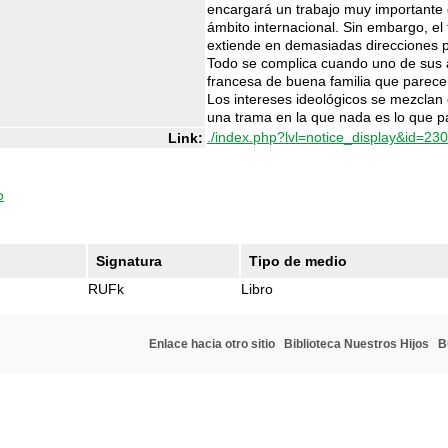
encargará un trabajo muy importante 
ámbito internacional. Sin embargo, el 
extiende en demasiadas direcciones pa
Todo se complica cuando uno de sus
francesa de buena familia que parece 
Los intereses ideológicos se mezclan
una trama en la que nada es lo que p
./index.php?lvl=notice_display&id=23
Link:
o
Signatura
Tipo de medio
RUFk
Libro
Enlace hacia otro sitio
Biblioteca Nuestros Hijos
B