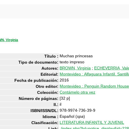
, Virginia
Muchas princesas
Título :
texto impreso
Tipo de documento:
BROWN, Virginia
;
ECHEVERRIA, Vale
Autores:
Montevideo : Alfaguara Infantil. Santil
Editorial:
2016
Fecha de publicación:
Montevideo : Penguin Random House
Otro editor:
Contámelo otra vez
Colección:
[32 p]
Número de páginas:
il
Il.:
978-9974-736-39-9
ISBN/ISSN/DL:
Español (
spa
)
Idioma :
LITERATURA INFANTIL Y JUVENIL
Clasificación:
./index.php?lvl=notice_display&id=22
Link: