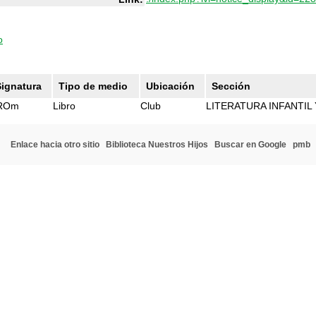
o
Signatura
Tipo de medio
Ubicación
Sección
ROm
Libro
Club
LITERATURA INFANTIL 
Enlace hacia otro sitio
Biblioteca Nuestros Hijos
Buscar en Google
pmb