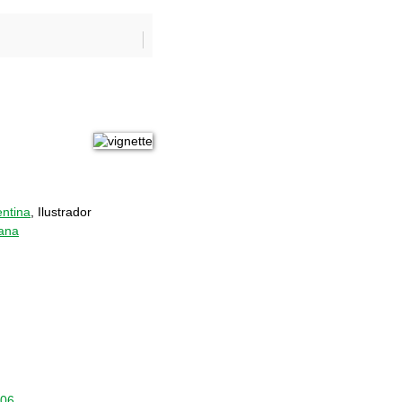
ntina
, Ilustrador
lana
806