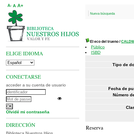
A+
A
A-
Nueva búsqueda
El eco del trueno
/
CALDWE
Público
ELIGE IDIOMA
ISBD
Tipo de d
CONECTARSE
acceder a su cuenta de usuario
Fecha de pu
Número de
Clas
Olvidé mi contraseña
DIRECCIÓN
Reserva
Biblioteca Nuestros Hijos