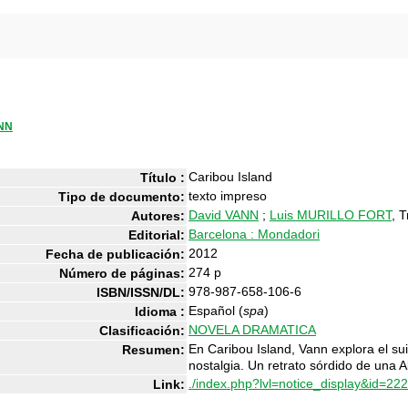
NN
Caribou Island
Título :
texto impreso
Tipo de documento:
David VANN
;
Luis MURILLO FORT
, 
Autores:
Barcelona : Mondadori
Editorial:
2012
Fecha de publicación:
274 p
Número de páginas:
978-987-658-106-6
ISBN/ISSN/DL:
Español (
spa
)
Idioma :
NOVELA DRAMATICA
Clasificación:
En Caribou Island, Vann explora el suici
Resumen:
nostalgia. Un retrato sórdido de una A
./index.php?lvl=notice_display&id=22
Link: