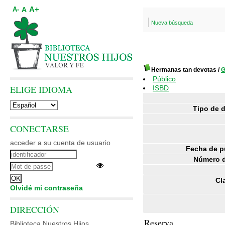
A+
A
A-
Nueva búsqueda
Hermanas tan devotas
/
G
Público
ELIGE IDIOMA
ISBD
Tipo de 
CONECTARSE
acceder a su cuenta de usuario
Fecha de p
Número d
Cl
Olvidé mi contraseña
DIRECCIÓN
Reserva
Biblioteca Nuestros Hijos