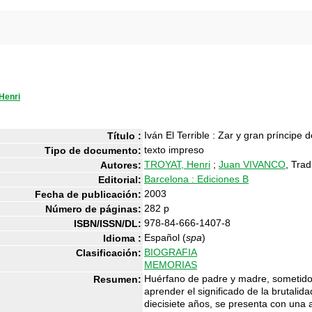
Henri
Iván El Terrible : Zar y gran príncipe 
Título :
texto impreso
Tipo de documento:
TROYAT, Henri
;
Juan VIVANCO
, Trad
Autores:
Barcelona : Ediciones B
Editorial:
2003
Fecha de publicación:
282 p
Número de páginas:
978-84-666-1407-8
ISBN/ISSN/DL:
Español (
spa
)
Idioma :
BIOGRAFIA
Clasificación:
MEMORIAS
Huérfano de padre y madre, sometido a
Resumen:
aprender el significado de la brutali
diecisiete años, se presenta con una 