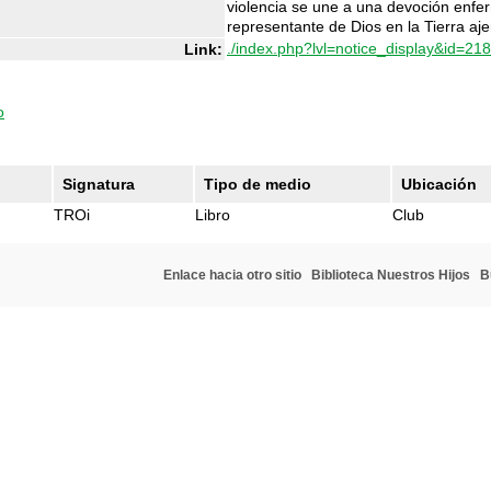
violencia se une a una devoción enfe
representante de Dios en la Tierra aj
./index.php?lvl=notice_display&id=21
Link:
o
Signatura
Tipo de medio
Ubicación
TROi
Libro
Club
Enlace hacia otro sitio
Biblioteca Nuestros Hijos
B