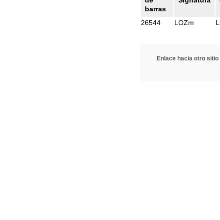
de
Signatura
barras
26544
LOZm
L
Enlace hacia otro sitio