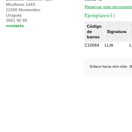
Miraflores 1443
Reservar este document
11500 Montevideo
Ejemplares(1)
Uruguay
2601 90 99
contacto
Código
de
Signatura
barras
C10064
LLAt
L
Enlace hacia otro sitio
B