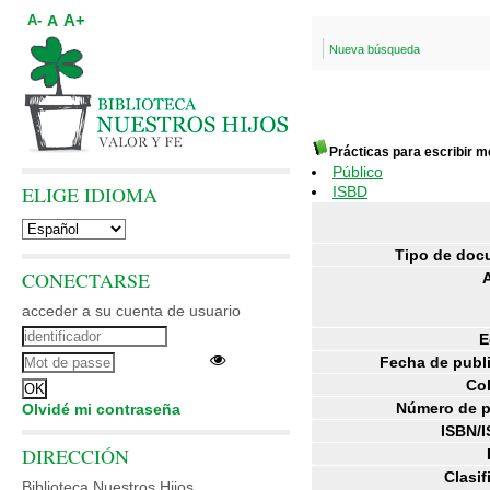
A+
A
A-
Nueva búsqueda
Prácticas para escribir m
Público
ELIGE IDIOMA
ISBD
Tipo de doc
CONECTARSE
acceder a su cuenta de usuario
E
Fecha de publ
Co
Número de p
Olvidé mi contraseña
ISBN/I
DIRECCIÓN
Clasif
Biblioteca Nuestros Hijos