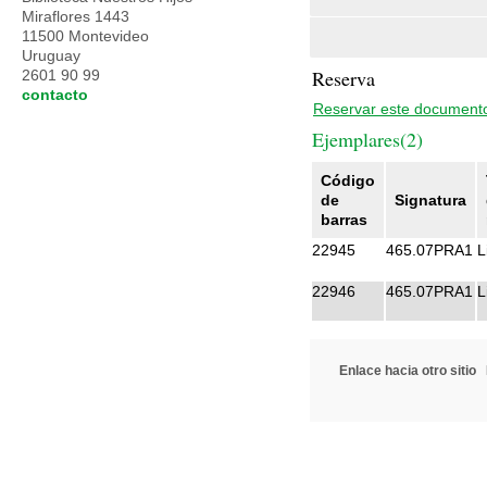
Miraflores 1443
11500 Montevideo
Uruguay
Reserva
2601 90 99
contacto
Reservar este document
Ejemplares(2)
Código
de
Signatura
barras
22945
465.07PRA1
L
22946
465.07PRA1
L
Enlace hacia otro sitio