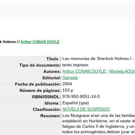
k Holmes I
/
Arthur CONAN DOYLE
Las memorias de Sherlock Holmes I : e
Título :
texto impreso
Tipo de documento:
Arthur CONAN DOYLE
;
Mariela AQU
Autores:
Gárgola
Editorial:
2004
Fecha de publicación:
153 p
Número de páginas:
978-950-9051-14-0
ISBN/ISSN/DL:
Español (
spa
)
Idioma :
NOVELA DE SUSPENSO
Clasificación:
Los Musgrave eran una de las familia
Resumen:
estableció en Hurlstone, en el oeste
fatigas de Carlos II de Inglaterra, y u
todos los primogénitos debían jurar al