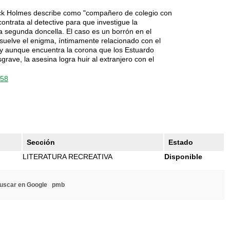
ock Holmes describe como "compañero de colegio con
contrata al detective para que investigue la
 segunda doncella. El caso es un borrón en el
esuelve el enigma, íntimamente relacionado con el
e y aunque encuentra la corona que los Estuardo
ave, la asesina logra huir al extranjero con el
258
Sección
Estado
LITERATURA RECREATIVA
Disponible
uscar en Google
pmb