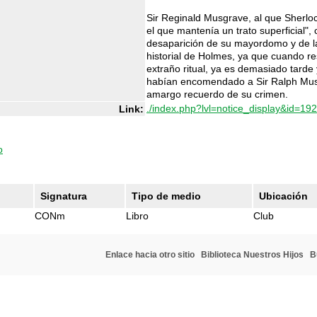
Sir Reginald Musgrave, al que Sherl
el que mantenía un trato superficial", 
desaparición de su mayordomo y de la
historial de Holmes, ya que cuando r
extraño ritual, ya es demasiado tard
habían encomendado a Sir Ralph Musgr
amargo recuerdo de su crimen.
./index.php?lvl=notice_display&id=19
Link:
o
Signatura
Tipo de medio
Ubicación
CONm
Libro
Club
Enlace hacia otro sitio
Biblioteca Nuestros Hijos
B