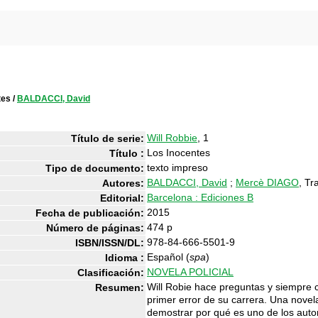
tes
/
BALDACCI, David
Will Robbie
, 1
Título de serie:
Los Inocentes
Título :
texto impreso
Tipo de documento:
BALDACCI, David
;
Mercè DIAGO
, Tr
Autores:
Barcelona : Ediciones B
Editorial:
2015
Fecha de publicación:
474 p
Número de páginas:
978-84-666-5501-9
ISBN/ISSN/DL:
Español (
spa
)
Idioma :
NOVELA POLICIAL
Clasificación:
Will Robie hace preguntas y siempre 
Resumen:
primer error de su carrera. Una novela
demostrar por qué es uno de los auto