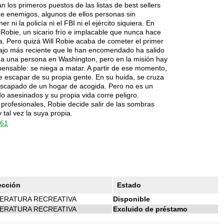
 los primeros puestos de las listas de best sellers
e enemigos, algunos de ellos personas sin
ni la policía ni el FBI ni el ejército siquiera. En
 Robie, un sicario frío e implacable que nunca hace
a. Pero quizá Will Robie acaba de cometer el primer
abajo más reciente que le han encomendado ha salido
r a una persona en Washington, pero en la misión hay
pensable: se niega a matar. A partir de ese momento,
e escapar de su propia gente. En su huida, se cruza
escapado de un hogar de acogida. Pero no es un
do asesinados y su propia vida corre peligro.
profesionales, Robie decide salir de las sombras
 tal vez la suya propia.
161
ección
Estado
TERATURA RECREATIVA
Disponible
TERATURA RECREATIVA
Excluido de préstamo