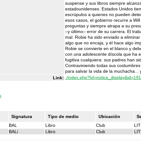
suspense y sus libros siempre alcanzan
estadounidenses. Estados Unidos tien
escrúpulos a quienes no pueden detener 
esos casos, el gobierno recurre a Will
preguntas y siempre atrapa a su pres
–y último– error de su carrera. El tr
mal. Robie ha sido enviado a elimina
algo que no encaja, y él hace algo im
Robie se convierte en el blanco y deb
con una adolescente díscola que ha 
fugitiva cualquiera: sus padres han si
Contraviniendo todas sus costumbres 
para salvar la vida de la muchacha... y
./index.php?lvl=notice_display&id=19
Link:
o
Signatura
Tipo de medio
Ubicación
S
BAL
Libro
Club
LI
BALi
Libro
Club
LI