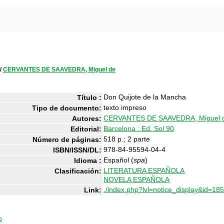
/
CERVANTES DE SAAVEDRA, Miguel de
Don Quijote de la Mancha
Título :
texto impreso
Tipo de documento:
CERVANTES DE SAAVEDRA, Miguel 
Autores:
Barcelona : Ed. Sol 90
Editorial:
518 p.; 2 parte
Número de páginas:
978-84-95594-04-4
ISBN/ISSN/DL:
Español (
spa
)
Idioma :
LITERATURA ESPAÑOLA
Clasificación:
NOVELA ESPAÑOLA
./index.php?lvl=notice_display&id=18
Link:
o