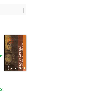
de
501