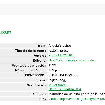
McCOURT
Angela´s ashes
Título :
texto impreso
Tipo de documento:
Frank McCOURT
Autores:
New York : Simon and schuster
Editorial:
1999
Fecha de publicación:
469 p
Número de páginas:
978-0-684-87215-5
ISBN/ISSN/DL:
Inglés (
eng
)
Idioma :
MEMORIAS
Clasificación:
NOVELA DRAMATICA
Memorias de un niño pobre en la Irla
Resumen:
./index.php?lvl=notice_display&id=18
Link: