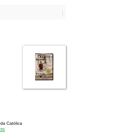
nda Católica
035