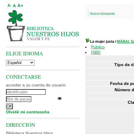
A+
A
A-
Nueva búsqueda
La mujer justa
/
MÁRAI, S
Público
ELIGE IDIOMA
ISBD
Tipo de 
CONECTARSE
Fecha de p
acceder a su cuenta de usuario
Número d
Cla
Olvidé mi contraseña
DIRECCIÓN
Biblioteca Nuestros Hijos