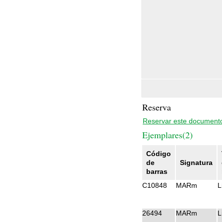
Reserva
Reservar este document
Ejemplares(2)
Código
de
Signatura
barras
C10848
MARm
L
26494
MARm
L