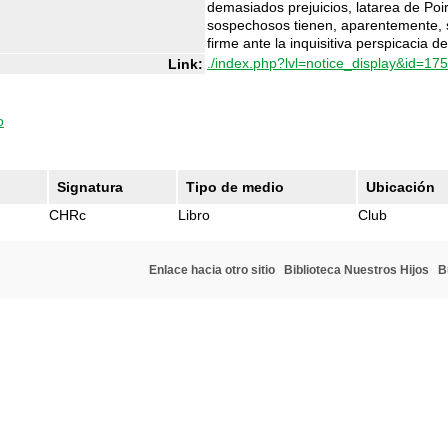
demasiados prejuicios, latarea de Po
sospechosos tienen, aparentemente, 
firme ante la inquisitiva perspicacia 
./index.php?lvl=notice_display&id=17
Link:
o
Signatura
Tipo de medio
Ubicación
CHRc
Libro
Club
Enlace hacia otro sitio
Biblioteca Nuestros Hijos
B