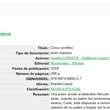
HRISTIE
Cinco cerditos
Título :
texto impreso
Tipo de documento:
Agatha CHRISTIE
;
Guillermo López H
Autores:
Montevideo : Planeta
Editorial:
2018
Fecha de publicación:
206 p
Número de páginas:
978-9974-8806-2-7
ISBN/ISSN/DL:
Español (
spa
)
Idioma :
NOVELA POLICIAL
Clasificación:
Una joven acude al detective Hercule 
Resumen:
atrás, cuando su padre fue envenenad
ambos, Carla, está dispuesta a remover
asesino de su padre y limpiar así la