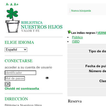
A+
A
A-
Nueva búsqueda
Las indias negras
/
VERNE
Público
ELIGE IDIOMA
ISBD
Tipo de d
CONECTARSE
Fecha de pu
acceder a su cuenta de usuario
Número de
Clas
Olvidé mi contraseña
DIRECCIÓN
Reserva
Biblioteca Nuestros Hijos