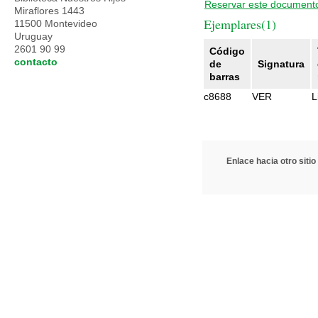
Reservar este document
Miraflores 1443
Ejemplares(1)
11500 Montevideo
Uruguay
2601 90 99
Código
contacto
de
Signatura
barras
c8688
VER
L
Enlace hacia otro sitio