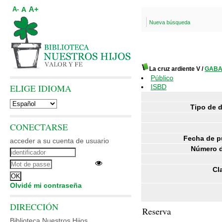
A+
A
A-
Nueva búsqueda
La cruz ardiente V
/
GABA
Público
ELIGE IDIOMA
ISBD
Tipo de 
CONECTARSE
Fecha de p
acceder a su cuenta de usuario
Número d
Cl
Olvidé mi contraseña
DIRECCIÓN
Reserva
Biblioteca Nuestros Hijos