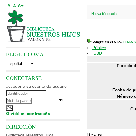
A+
A
A-
Nueva búsqueda
Sangre en el Nilo
/
FRANK,
Público
ELIGE IDIOMA
ISBD
Tipo de 
CONECTARSE
acceder a su cuenta de usuario
Fecha de p
Número d
Cl
Olvidé mi contraseña
DIRECCIÓN
Reserva
Biblioteca Nuestros Hijos