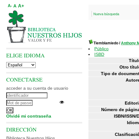
A+
A
A-
Nueva búsqueda
Tiemblamiedo
/
Anthony
Público
ELIGE IDIOMA
ISBD
Títul
Otro títul
Tipo de documen
CONECTARSE
Autor
acceder a su cuenta de usuario
Editori
Número de págin
Olvidé mi contraseña
ISBN/ISSN/
Idiom
DIRECCIÓN
Clasificaci
Biblioteca Nuestros Hijos