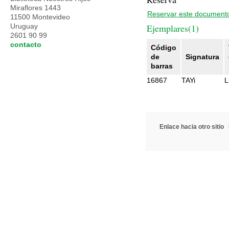
Miraflores 1443
Reservar este document
11500 Montevideo
Uruguay
Ejemplares(1)
2601 90 99
contacto
Código
de
Signatura
barras
16867
TAYi
L
Enlace hacia otro sitio