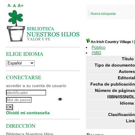
A+
A
A-
Nueva búsqueda
An Irish Country Village
/
Público
ELIGE IDIOMA
ISBD
Título 
Tipo de documento
Autores
CONECTARSE
Editorial
Fecha de publicación
acceder a su cuenta de usuario
Número de páginas
ISBN/ISSN/DL
Idioma 
Olvidé mi contraseña
Clasificación
Link
DIRECCIÓN
Reserva
Biblioteca Nuestros Hijos