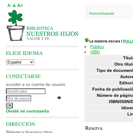
A+
A
A-
Nueva búsqueda
La materia oscura
/
PULLM
Público
ELIGE IDIOMA
ISBD
Títul
Otro títul
Tipo de documen
CONECTARSE
Autor
Editori
acceder a su cuenta de usuario
Fecha de publicaci
Número de págin
ISBN/ISSN/
Idiom
Olvidé mi contraseña
Li
DIRECCIÓN
Reserva
Biblioteca Nuestros Hijos