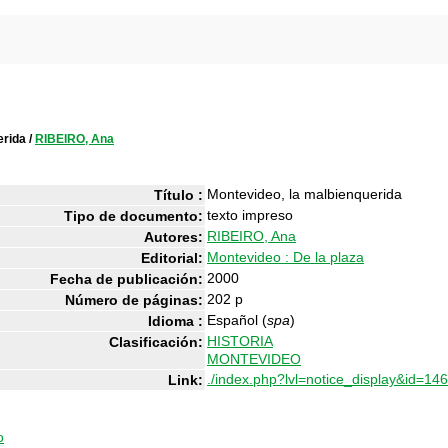
erida
/
RIBEIRO, Ana
Montevideo, la malbienquerida
Título :
texto impreso
Tipo de documento:
RIBEIRO, Ana
Autores:
Montevideo : De la plaza
Editorial:
2000
Fecha de publicación:
202 p
Número de páginas:
Español (
spa
)
Idioma :
HISTORIA
Clasificación:
MONTEVIDEO
./index.php?lvl=notice_display&id=14
Link:
o