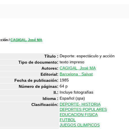
cción
/
CAGIGAL, José MA
Deporte: espectáculo y acción
Título :
texto impreso
Tipo de documento:
CAGIGAL, José MA
Autores:
Barcelona : Salvat
Editorial:
1985
Fecha de publicación:
64 p
Número de páginas:
Incluye fotografías
Il.:
Español (
spa
)
Idioma :
DEPORTE- HISTORIA
Clasificación:
DEPORTES POPULARES
EDUCACION FISICA
FUTBOL
JUEGOS OLIMPICOS