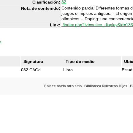
82
Clasificación:
Contenido parcial:Diferentes formas de
Nota de contenido:
juegos olímpicos antiguos.-- El origen
olímpicos.-- Doping: una consecuencia
./index.php?lvl=notice_display&id=13
Link:
o
Signatura
Tipo de medio
Ubi
082 CAGd
Libro
Estudi
Enlace hacia otro sitio
Biblioteca Nuestros Hijos
B