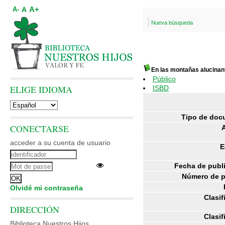
A+
A
A-
Nueva búsqueda
En las montañas alucinan
Público
ELIGE IDIOMA
ISBD
Tipo de doc
CONECTARSE
acceder a su cuenta de usuario
E
Fecha de publ
Número de p
Olvidé mi contraseña
Clasif
DIRECCIÓN
Clasif
Biblioteca Nuestros Hijos