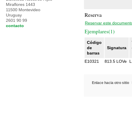
Miraflores 1443
11500 Montevideo
Reserva
Uruguay
2601 90 99
Reservar este document
contacto
Ejemplares(1)
Código
de
Signatura
barras
E10321
813.5 LOVe
L
Enlace hacia otro sitio