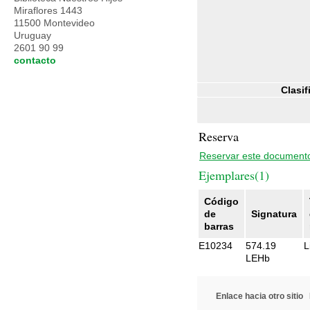
Miraflores 1443
11500 Montevideo
Uruguay
2601 90 99
contacto
Clasif
Reserva
Reservar este document
Ejemplares(1)
Código
de
Signatura
barras
E10234
574.19
L
LEHb
Enlace hacia otro sitio