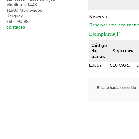
Miraflores 1443
11500 Montevideo
Reserva
Uruguay
2601 90 99
Reservar este document
contacto
Ejemplares(1)
Código
de
Signatura
barras
E9857
510 CARc
L
Enlace hacia otro sitio