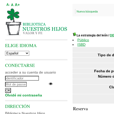
A+
A
A-
Nueva búsqueda
La estrategia del león
/
DE
Público
ELIGE IDIOMA
ISBD
Tipo de 
CONECTARSE
Fecha de p
acceder a su cuenta de usuario
Número d
Cl
Olvidé mi contraseña
DIRECCIÓN
Reserva
Biblioteca Nuestros Hijos