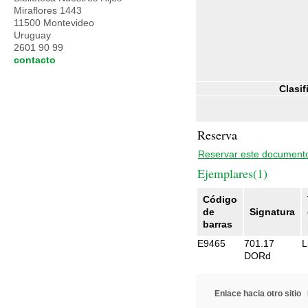
Miraflores 1443
11500 Montevideo
Uruguay
2601 90 99
contacto
Clasif
Reserva
Reservar este document
Ejemplares(1)
Código
de
Signatura
barras
E9465
701.17
L
DORd
Enlace hacia otro sitio