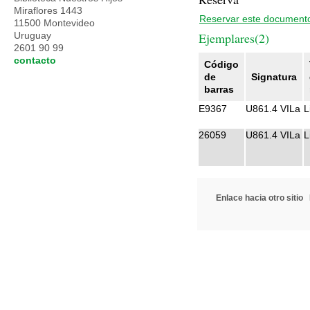
Miraflores 1443
Reservar este document
11500 Montevideo
Uruguay
Ejemplares(2)
2601 90 99
contacto
Código
de
Signatura
barras
E9367
U861.4 VILa
L
26059
U861.4 VILa
L
Enlace hacia otro sitio