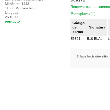
Miraflores 1443
Reservar este document
11500 Montevideo
Uruguay
Ejemplares(1)
2601 90 99
contacto
Código
de
Signatura
barras
E9321
510 BLAp
L
Enlace hacia otro sitio