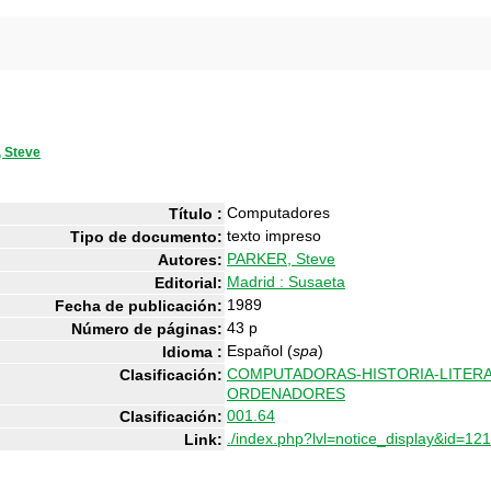
 Steve
Computadores
Título :
texto impreso
Tipo de documento:
PARKER, Steve
Autores:
Madrid : Susaeta
Editorial:
1989
Fecha de publicación:
43 p
Número de páginas:
Español (
spa
)
Idioma :
COMPUTADORAS-HISTORIA-LITERAT
Clasificación:
ORDENADORES
001.64
Clasificación:
./index.php?lvl=notice_display&id=12
Link: