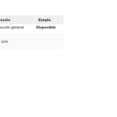
ección
Estado
ección general
Disponible
pmb