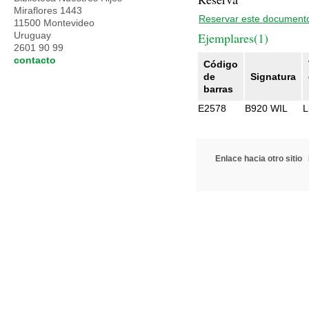
Miraflores 1443
Reservar este document
11500 Montevideo
Uruguay
Ejemplares(1)
2601 90 99
contacto
Código
de
Signatura
barras
E2578
B920 WIL
L
Enlace hacia otro sitio