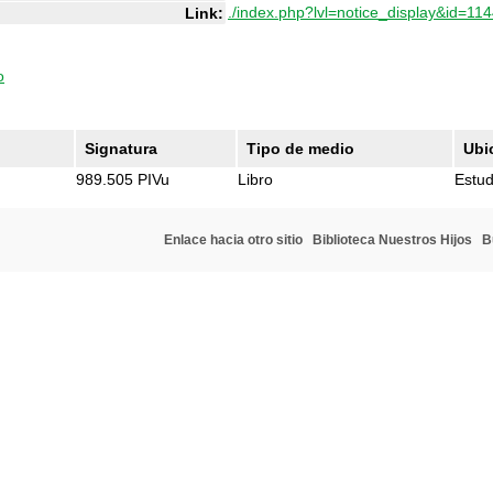
./index.php?lvl=notice_display&id=11
Link:
o
Signatura
Tipo de medio
Ubi
989.505 PIVu
Libro
Estud
Enlace hacia otro sitio
Biblioteca Nuestros Hijos
B