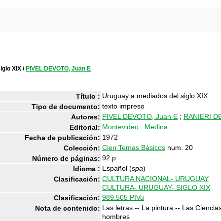
iglo XIX
/
PIVEL DEVOTO, Juan E
Uruguay a mediados del siglo XIX
Título :
texto impreso
Tipo de documento:
PIVEL DEVOTO, Juan E
;
RANIERI DE
Autores:
Montevideo : Medina
Editorial:
1972
Fecha de publicación:
Cien Temas Básicos
num. 20
Colección:
92 p
Número de páginas:
Español (
spa
)
Idioma :
CULTURA NACIONAL- URUGUAY
Clasificación:
CULTURA- URUGUAY- SIGLO XIX
989.505 PIVu
Clasificación:
Las letras.-- La pintura.-- Las Ciencia
Nota de contenido:
hombres