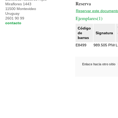
Reserva
Miraflores 1443
11500 Montevideo
Reservar este document
Uruguay
Ejemplares(1)
2601 90 99
contacto
Código
de
Signatura
barras
E8499
989.505 PIVr
L
Enlace hacia otro sitio