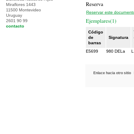
Reserva
Miraflores 1443
11500 Montevideo
Reservar este document
Uruguay
Ejemplares(1)
2601 90 99
contacto
Código
de
Signatura
barras
E5699
980 DELa
L
Enlace hacia otro sitio