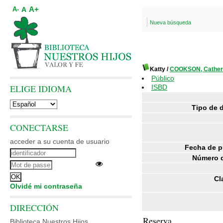
A+
A
A-
Nueva búsqueda
Katty
/
COOKSON, Cather
Público
ELIGE IDIOMA
ISBD
Tipo de 
CONECTARSE
acceder a su cuenta de usuario
Fecha de p
Número d
Cl
Olvidé mi contraseña
DIRECCIÓN
Reserva
Biblioteca Nuestros Hijos