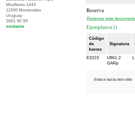
Miraflores 1443
Reserva
11500 Montevideo
Uruguay
Reservar este document
2601 90 99
Ejemplares(1)
contacto
Código
de
Signatura
barras
E3223
U861.2
L
GARp
Enlace hacia otro sitio