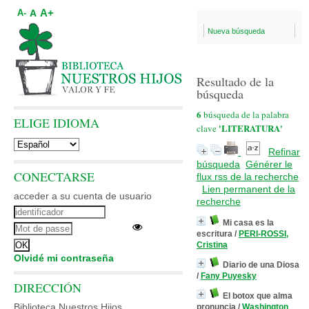
A+
A
A-
Nueva búsqueda
Resultado de la
búsqueda
6
búsqueda de la palabra
ELIGE IDIOMA
'LITERATURA'
clave
Refinar
búsqueda
Générer le
CONECTARSE
flux rss de la recherche
Lien permanent de la
acceder a su cuenta de usuario
recherche
Mi casa es la
escritura
/
PERI-ROSSI,
Cristina
Olvidé mi contraseña
Diario de una Diosa
/
Fany Puyesky
DIRECCIÓN
El botox que alma
Biblioteca Nuestros Hijos
pronuncia
/
Washington