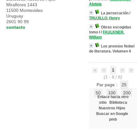
Abdala
Miraflores 1443
11500 Montevideo
La persecución
/
Uruguay
TRUJILLO, Henry
2601 90 99
contacto
Obras escogidas
tomo I
/
FAULKNER,
William
Los premios Nobel
de literatura. Volumen 4
1
(1 - 6 / 6)
Par page :
25
50
100
200
Enlace hacia otro
sitio
Biblioteca
Nuestros Hijos
Buscar en Google
pmb