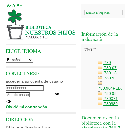
A+
A
A-
Nueva búsqueda
Información de la
indexación
780.7
ELIGE IDIOMA
780
780.07
CONECTARSE
780.15
780.9
acceder a su cuenta de usuario
780.904PELd
780.98
780071
780989
Olvidé mi contraseña
Documentos en la
DIRECCIÓN
biblioteca con la
clasificación 780.7
Biblioteca Nuestros Hijos