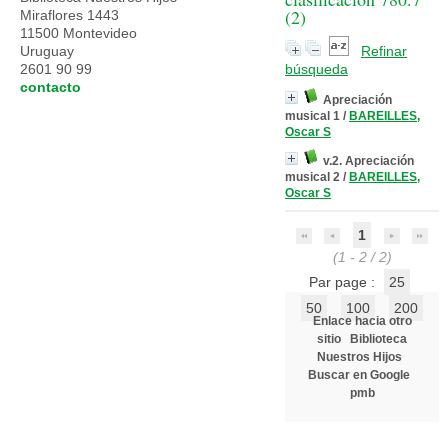
(
2
)
Miraflores 1443
11500 Montevideo
Uruguay
Refinar
2601 90 99
búsqueda
contacto
Apreciación
musical 1
/
BAREILLES,
Oscar S
v.2. Apreciación
musical 2
/
BAREILLES,
Oscar S
1
(1 - 2 / 2)
Par page :
25
50
100
200
Enlace hacia otro
sitio
Biblioteca
Nuestros Hijos
Buscar en Google
pmb